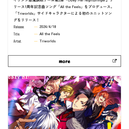
リース1周年記念曲ソング「All the Feels」をプロデュース。
「Triworlds」サイドキャラクターによる初のユニットソン
グをリリース！
2024/4/18
Release.
All the Feels
Title.
Triworlds
Artist.
more