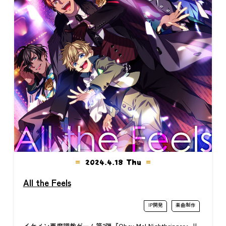
2024.4.18 Thu
All the Feels
IP開発
楽曲制作
イケメン悪魔調教ゲーム第2弾『Obey Me! Nightbringer』リ