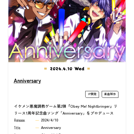
2024.4.10 Wed
Anniversary
IP開発
楽曲制作
イケメン悪魔調教ゲーム第2弾『Obey Me! Nightbringer』リ
リース1周年記念曲ソング「Anniversary」をプロデュース
2024/4/10
Release.
Anniversary
Title.